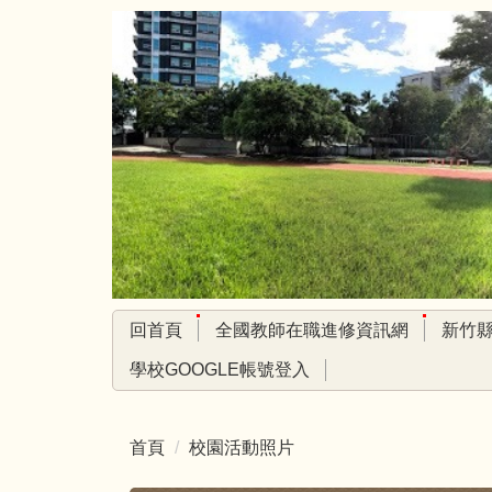
跳
到
主
要
內
容
區
回首頁
全國教師在職進修資訊網
新竹
學校GOOGLE帳號登入
首頁
校園活動照片