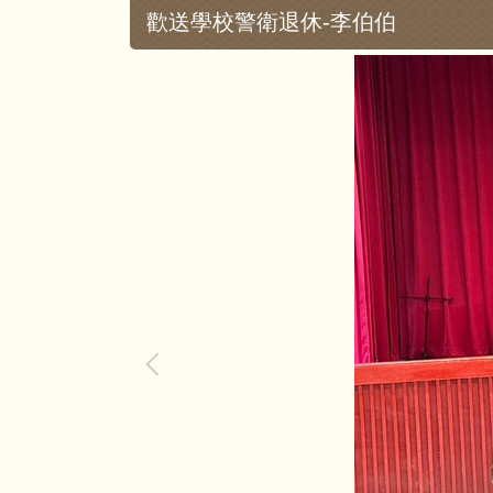
歡送學校警衛退休-李伯伯