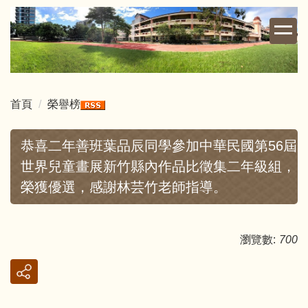
跳
到
主
要
內
容
首頁
榮譽榜
區
恭喜二年善班葉品辰同學參加中華民國第56屆
世界兒童畫展新竹縣內作品比徵集二年級組，
榮獲優選，感謝林芸竹老師指導。
瀏覽數:
700