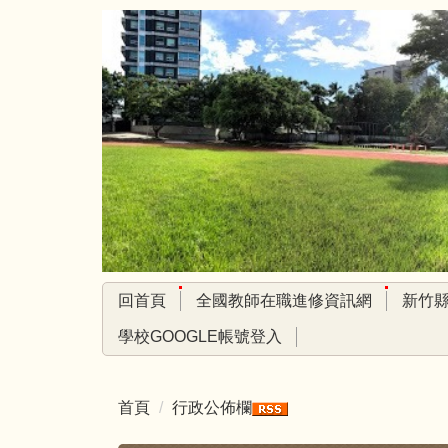
跳
到
主
要
內
容
區
回首頁
全國教師在職進修資訊網
新竹
學校GOOGLE帳號登入
首頁
行政公佈欄