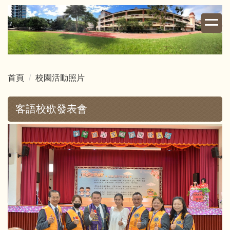
跳
到
主
要
內
容
首頁
校園活動照片
區
客語校歌發表會