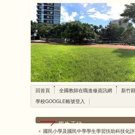
跳
到
主
要
內
容
區
回首頁
全國教師在職進修資訊網
新竹
學校GOOGLE帳號登入
學生天地
國民小學及國民中學學生學習扶助科技化評